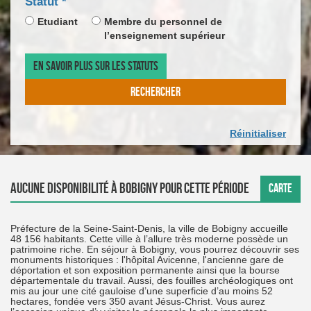
champ
Statut
*
DE
CALEN
*
obligatoire
LA
DE
Etudiant
Membre du personnel de
DATE
SAISIE
l’enseignement supérieur
D'ARR
DE
LA
EN SAVOIR PLUS SUR LES STATUTS
DATE
DE
RECHERCHER
DÉPAR
Réinitialiser
Aucune disponibilité à Bobigny pour cette période
CARTE
Préfecture de la Seine-Saint-Denis, la ville de Bobigny accueille
48 156 habitants. Cette ville à l’allure très moderne possède un
patrimoine riche. En séjour à Bobigny, vous pourrez découvrir ses
monuments historiques : l'hôpital Avicenne, l'ancienne gare de
déportation et son exposition permanente ainsi que la bourse
départementale du travail. Aussi, des fouilles archéologiques ont
mis au jour une cité gauloise d’une superficie d’au moins 52
hectares, fondée vers 350 avant Jésus-Christ. Vous aurez