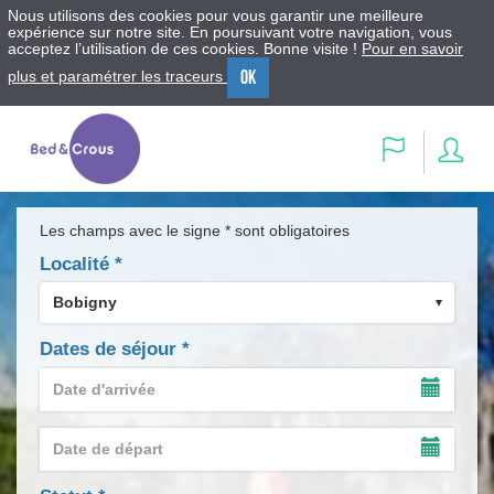
Nous utilisons des cookies pour vous garantir une meilleure
expérience sur notre site. En poursuivant votre navigation, vous
acceptez l’utilisation de ces cookies. Bonne visite !
Pour en savoir
OK
plus et paramétrer les traceurs
Menu
Contenu
Recherche
Se
Langue
con
Les champs avec le signe * sont obligatoires
Localité
*
Dates de séjour
*
Date
d'arrivée
AFFIC
*
LE
Date
CALEN
de
DE
AFFIC
départ
SAISIE
LE