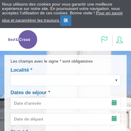
Nous utilisons des cookies pour vous garantir une meilleure
expérience sur notre site. En poursuivant votre navigation, vous
acceptez l’utilisation de ces cookies. Bonne visite !
Pour en savoir
OK
plus et paramétrer les traceurs
Menu
Contenu
Recherche
Se
Langue
con
Les champs avec le signe * sont obligatoires
Localité
*
Dates de séjour
*
Date
d'arrivée
AFFIC
*
LE
Date
CALEN
de
DE
AFFIC
départ
SAISIE
LE