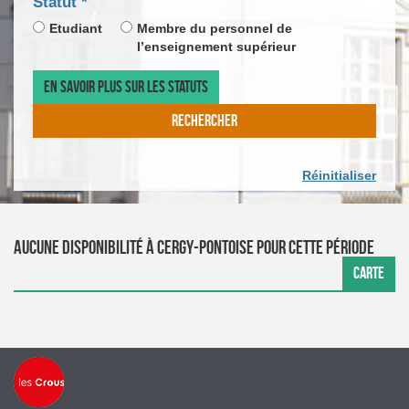
champ
Statut
*
DE
CALEN
*
obligatoire
LA
DE
Etudiant
Membre du personnel de
DATE
SAISIE
l’enseignement supérieur
D'ARR
DE
LA
EN SAVOIR PLUS SUR LES STATUTS
DATE
DE
RECHERCHER
DÉPAR
Réinitialiser
Aucune disponibilité à Cergy-Pontoise pour cette période
CARTE