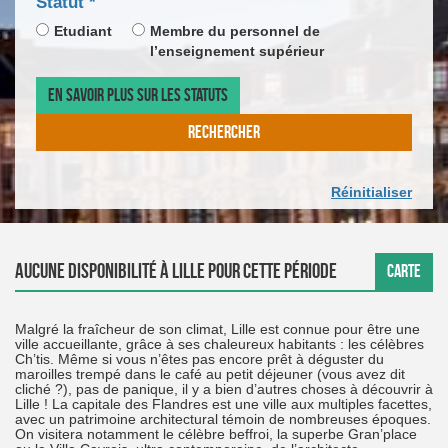
champ
Statut
*
DE
CALEN
*
obligatoire
LA
DE
Etudiant
Membre du personnel de
DATE
SAISIE
l’enseignement supérieur
D'ARR
DE
LA
EN SAVOIR PLUS SUR LES STATUTS
DATE
DE
RECHERCHER
DÉPAR
Réinitialiser
Aucune disponibilité à Lille pour cette période
CARTE
Malgré la fraîcheur de son climat, Lille est connue pour être une
ville accueillante, grâce à ses chaleureux habitants : les célèbres
Ch’tis. Même si vous n’êtes pas encore prêt à déguster du
maroilles trempé dans le café au petit déjeuner (vous avez dit
cliché ?), pas de panique, il y a bien d’autres choses à découvrir à
Lille ! La capitale des Flandres est une ville aux multiples facettes,
avec un patrimoine architectural témoin de nombreuses époques.
On visitera notamment le célèbre beffroi, la superbe Gran’place