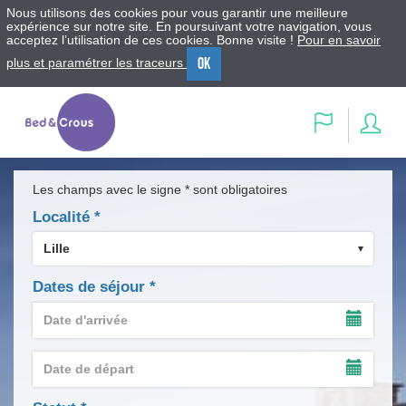
Nous utilisons des cookies pour vous garantir une meilleure
expérience sur notre site. En poursuivant votre navigation, vous
acceptez l’utilisation de ces cookies. Bonne visite !
Pour en savoir
OK
plus et paramétrer les traceurs
Menu
Contenu
Recherche
Se
Langue
con
Les champs avec le signe * sont obligatoires
Localité
*
Dates de séjour
*
Date
d'arrivée
AFFIC
*
LE
Date
CALEN
de
DE
AFFIC
départ
SAISIE
LE