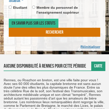
champ
Statut
*
DE
CALEN
*
obligatoire
LA
DE
Etudiant
Membre du personnel de
DATE
SAISIE
l’enseignement supérieur
D'ARR
DE
LA
EN SAVOIR PLUS SUR LES STATUTS
DATE
DE
RECHERCHER
DÉPAR
Réinitialiser
Aucune disponibilité à Rennes pour cette période
CARTE
Rennes, ou Roazhon en breton, est une ville faite pour vous !
Avec ses 60 000 étudiants, la capitale bretonne est sans aucun
doute l’une des villes les plus dynamiques de France. Entre sa
très célèbre Rue de la soif, son festival des Transmusicales, son
architecture médiévale unique et son climat “tempéré”, Rennes
séduit autant les passionnés d’art que les amateurs de bière
bretonne. Les nombreux lieux remarquables dont regorge la ville,
comme le Parlement de Bretagne, le marché des Lices, le palais