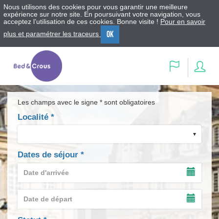
Nous utilisons des cookies pour vous garantir une meilleure
expérience sur notre site. En poursuivant votre navigation, vous
acceptez l’utilisation de ces cookies. Bonne visite !
Pour en savoir
OK
plus et paramétrer les traceurs
Menu
Contenu
Recherche
Se
Langue
con
Les champs avec le signe * sont obligatoires
Localité
*
Dates de séjour
*
Date
d'arrivée
AFFIC
*
LE
Date
CALEN
de
DE
AFFIC
départ
SAISIE
LE