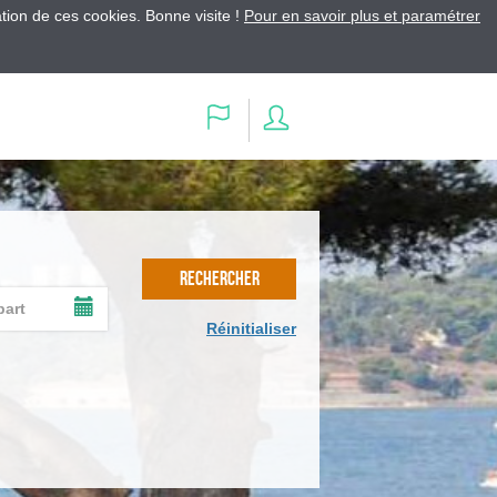
ation de ces cookies. Bonne visite !
Pour en savoir plus et paramétrer
Se
Langue
connecter
RECHERCHER
AFFICHER
Réinitialiser
LE
CALENDRIER
DE
SAISIE
DE
LA
DATE
DE