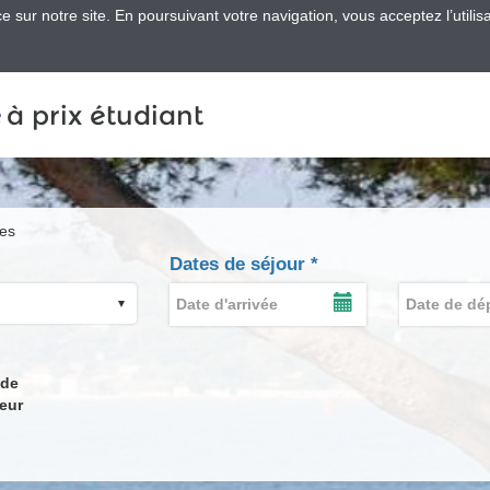
 sur notre site. En poursuivant votre navigation, vous acceptez l’utilis
e
à prix étudiant
res
Dates de séjour
*
Date
Date
d'arrivée
de
AFFICHER
*
LE
départ
CALENDRIER
*
DE
 de
SAISIE
eur
DE
LA
DATE
D'ARRIVÉE