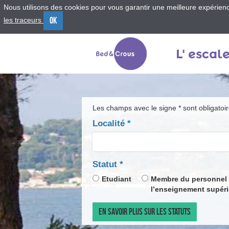
Nous utilisons des cookies pour vous garantir une meilleure expérience
OK
les traceurs
Menu
Contenu
Recherche
L' escal
Les champs avec le signe * sont obligatoi
Localité
*
champ
Statut
*
obligatoire
Etudiant
Membre du personnel
l’enseignement supéri
EN SAVOIR PLUS SUR LES STATUTS