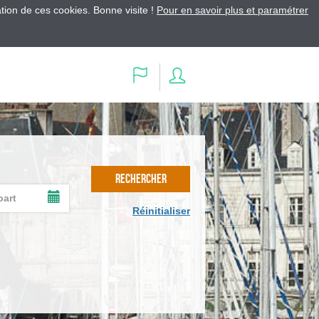
ation de ces cookies. Bonne visite !
Pour en savoir plus et paramétrer
Se
Langue
connecter
RECHERCHER
AFFICHER
Réinitialiser
LE
CALENDRIER
DE
SAISIE
DE
LA
DATE
DE