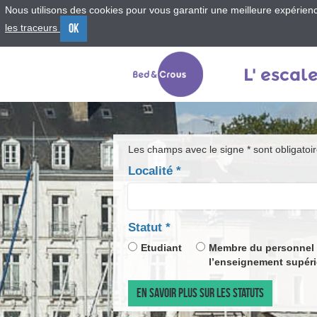
Nous utilisons des cookies pour vous garantir une meilleure expérience
OK
les traceurs
Menu
Contenu
Recherche
L' escal
Les champs avec le signe * sont obligatoi
Localité
*
champ
Statut
*
obligatoire
Etudiant
Membre du personnel
l’enseignement supéri
EN SAVOIR PLUS SUR LES STATUTS