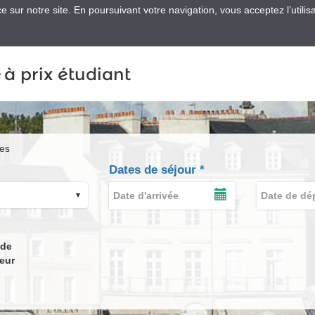
 sur notre site. En poursuivant votre navigation, vous acceptez l’utilis
e
à prix étudiant
res
Dates de séjour
*
Date
Date
d'arrivée
de
AFFICHER
*
LE
départ
CALENDRIER
*
DE
 de
SAISIE
eur
DE
LA
DATE
D'ARRIVÉE