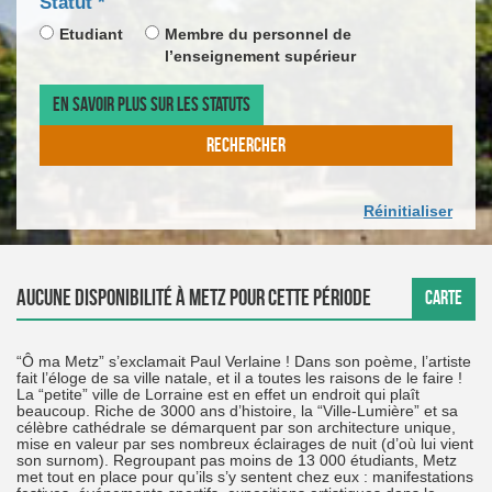
champ
Statut
*
DE
CALEN
*
obligatoire
LA
DE
Etudiant
Membre du personnel de
DATE
SAISIE
l’enseignement supérieur
D'ARR
DE
LA
EN SAVOIR PLUS SUR LES STATUTS
DATE
DE
RECHERCHER
DÉPAR
Réinitialiser
Aucune disponibilité à Metz pour cette période
CARTE
“Ô ma Metz” s’exclamait Paul Verlaine ! Dans son poème, l’artiste
fait l’éloge de sa ville natale, et il a toutes les raisons de le faire !
La “petite” ville de Lorraine est en effet un endroit qui plaît
beaucoup. Riche de 3000 ans d’histoire, la “Ville-Lumière” et sa
célèbre cathédrale se démarquent par son architecture unique,
mise en valeur par ses nombreux éclairages de nuit (d’où lui vient
son surnom). Regroupant pas moins de 13 000 étudiants, Metz
met tout en place pour qu’ils s’y sentent chez eux : manifestations