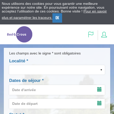
Nous utilisons des cookies pour vous garantir une meilleure
expérience sur notre site. En poursuivant votre navigation, vous
acceptez l’utilisation de ces cookies. Bonne visite !
Pour en savoir
OK
plus et paramétrer les traceurs
Menu
Contenu
Recherche
Se
Langue
con
Les champs avec le signe * sont obligatoires
Localité
*
Dates de séjour
*
Date
d'arrivée
AFFIC
*
LE
Date
CALEN
de
DE
AFFIC
départ
SAISIE
LE