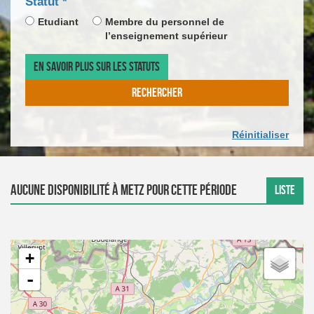
champ
Statut
*
DE
CALEN
*
obligatoire
LA
DE
Etudiant
Membre du personnel de
DATE
SAISIE
l’enseignement supérieur
D'ARR
DE
LA
EN SAVOIR PLUS SUR LES STATUTS
DATE
DE
RECHERCHER
DÉPAR
Réinitialiser
Aucune disponibilité à Metz pour cette période
LISTE
+
-