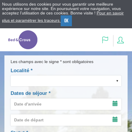
Nous utilisons des cookies pour vous garantir une meilleure
expérience sur notre site. En poursuivant votre navigation, vous
acceptez l’utilisation de ces cookies. Bonne visite !
Pour en savoir
OK
plus et paramétrer les traceurs
Menu
Contenu
Recherche
Se
Langue
con
Les champs avec le signe * sont obligatoires
Localité
*
Dates de séjour
*
Date
d'arrivée
AFFIC
*
LE
Date
CALEN
de
DE
AFFIC
départ
SAISIE
LE